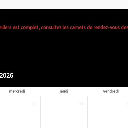
illers est complet, consultez les carnets de rendez-vous des 
 2026
mercredi
jeudi
vendredi
29
30
3