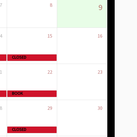
7
8
9
4
15
16
CLOSED
1
22
23
BOOK
8
29
30
CLOSED